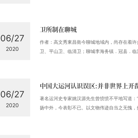
的退休 金买了一套二十五史。在明史中发现了
陈镛官职记述的错误，又在家族中发现保存的清
述》和 《我市发现清代圣旨》两文携去贵报社
卫所制在聊城
06/27
作者：高文秀東昌衛今聊城地域内，尚存在着许
2020
卫、平山卫、临清卫；聊城李海务镇．冠县．临
村等等。据清代张廷玉等著《明史·志第六十六·
有……平山卫……东昌卫、临清卫……明初，临清
变”发生，朝廷以临清为必守之地，“公卿咸议，
中国大运河认识误区:并非世界上开
06/27
著名运河史专家姚汉源先生曾愤愤不平地写道：
2020
扬中外，今表彰不已。以文物伟迹自当之无愧，
能。京杭运河之伟大成就固不逊于长城，时至
经过许多学者和有关部门的共同努力，2006年
重点文物保护单位，同时入选国家文物局世界文