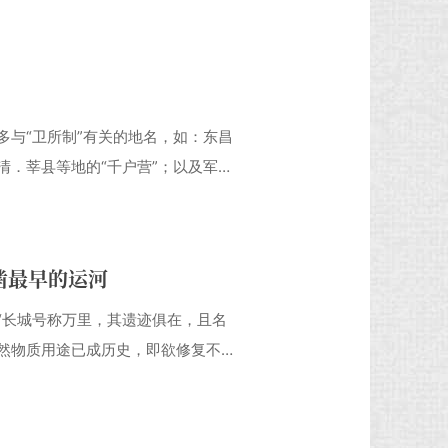
地方史对平山、东昌两卫设置时间和
代圣旨，即写了《地方史的两个误
，董主编看了说，后一
多与“卫所制”有关的地名，如：东昌
清．莘县等地的“千户营”；以及军屯
兵二卫所·班军》记载：山东都司旧
设有守御千户所。正统末年，“土木之
临清要地即
凿最早的运河
“长城号称万里，其遗迹俱在，且名
然物质用途已成历史，即欲修复不可
今日表彰之者不多。” 时过境迁，
中国大运河被国务院列为第六批全国
化遗产申报名 录。