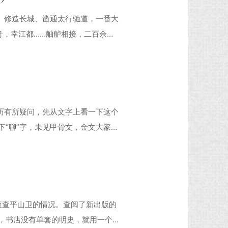
都、修造长城、凿通太行驰道，一番大
舟，幸江都……舳舻相接，二百余
年（610年），隋炀帝“敕穿江南
可通龙舟，并置驿宫、草顿，欲东巡
最后没有东巡会稽，
来历有所疑问，先从文字上看一下这个
下“聊”字，未见甲骨文，金文大篆
解字》小篆如下 《说文解字》解释
聲。洛蕭切。说明“聊”为形声字。耳
， 也有其含义
想查查平山卫的情况。查阅了新出版的
，书店没有单套的明史，就用一个月