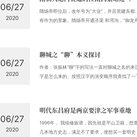
06/27
隋炀帝即位后，改年号为“大业”，并且营建东
2020
有作为的景象。隋炀帝开通济渠 和邗沟，“御龙
里”（《隋书》卷三）。并且还有记载，说大业六
河，自京口至余杭，八百余 里，广十余丈，使
会稽”（《资治通鉴》卷一八一）。虽然隋炀帝
聊城之“聊”本义探讨
06/27
作者：张振林“聊”字的写法一直对聊城之名的
2020
字是怎么来的。按照汉字的演变顺序我查找了一
（见在线新华字典）如下： 此字从耳从卯。说文
如下：【卷十二】【耳部】聊，耳鳴也。从耳卯
表明意思，卯表名声音。注意“卯”不仅表明声音
明代东昌府是两京要津之军事重地
06/27
1996年， 我续修族谱，因先祖是平山卫籍，
2020
几本地方史志，满足不了要求，便想买一套明史