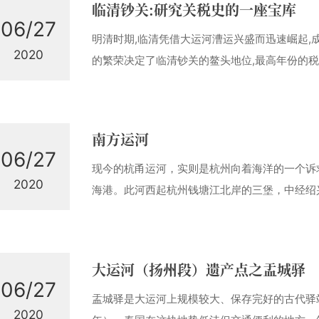
临清钞关:研究关税史的一座宝库
06/27
明清时期,临清凭借大运河漕运兴盛而迅速崛起,
2020
的繁荣决定了临清钞关的鳌头地位,最高年份的
关是中国现今唯一遗存并保留下来的古税收机构
形成与发展及中国税务史,占有无可替代的地
进临清市后关街南行百米,但见道西有一古建筑,青
南方运河
06/27
现今的杭甬运河，实则是杭州向着海洋的一个诉
2020
海港。此河西起杭州钱塘江北岸的三堡，中经绍
京杭古运河向东延伸五百里，不就是为了让大
满身都缠着藤萝。河更古，汩汩地不知流了几千
潮，海水一直要进到源头的高坝。打从我记事起
大运河（扬州段）遗产点之盂城驿
06/27
盂城驿是大运河上规模较大、保存完好的古代驿
2020