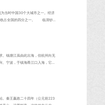
成为当时中国30个大城市之一。经济
税收占全国的四分之一。 临清钞
,在研究明清经济生活、运河城市的
位。 运河钞关遗风犹存 近日,踏
砖灰瓦,朱
求。钱塘江虽由此出海，但杭州向无
兴、宁波，于镇海甬江口入海，它把
海的气息长驱直入吗？ 桥是古桥，
年。先前河上没有闸的时候，每逢涨
，节制 闸、五洞闸等都
站。秦王嬴政二十四年（公元前223