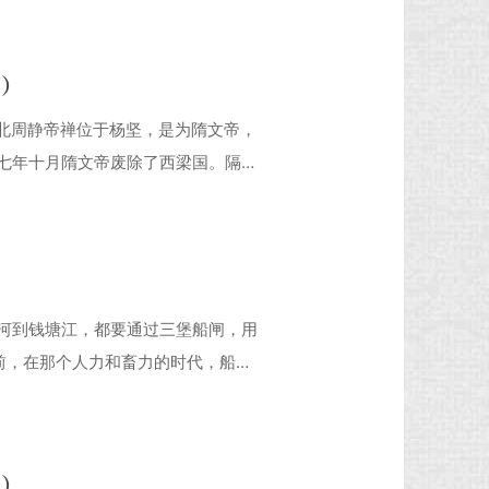
二）
，北周静帝禅位于杨坚，是为隋文帝，
七年十月隋文帝废除了西梁国。隔年
帅、秦王杨俊、河清公杨素为副帅、
九年（589年）二月，隋军进入建康
月，隋派使臣韦
河到钱塘江，都要通过三堡船闸，用
前，在那个人力和畜力的时代，船只
船拉过闸口。时过境迁，当年船只怎
州市档案馆历时两年，从外文书籍中
图集》，为我们还原
一）