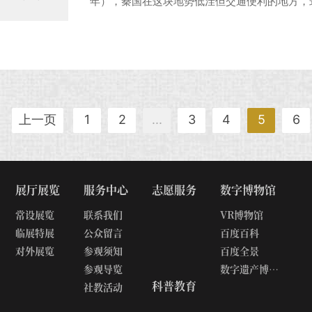
年），秦国在这块地势低洼但交通便利的地方，
被形象地命名为“高邮”，后人又称“秦邮”。明洪武
门外建盂城驿，清道光十年（公元1830年）再
的兴起，盂城驿被奉命撤销，结束了邮驿的历史
上一页
1
2
...
3
4
5
6
展厅展览
服务中心
志愿服务
数字博物馆
常设展览
联系我们
VR博物馆
临展特展
公众留言
百度百科
对外展览
参观须知
百度全景
参观导览
数字遗产博物馆
科普教育
社教活动