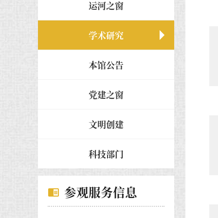
运河之窗
学术研究
本馆公告
党建之窗
文明创建
科技部门
参观服务信息
chrome_reader_mode