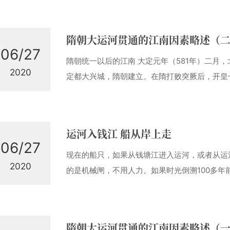
隋朝大运河贯通的江南因素略述（
06/27
隋朝统一以后的江南 大定元年（581年）二月
2020
定都大兴城，隋朝建立。在隋打败突厥后，开皇
文帝便发动了 灭陈之战，命晋王杨广为行军元
高颎为参谋、王韶为司马，兵分八路攻陈。开皇
城，俘陈 后主，陈亡。开皇十年（590年）九
运河入钱江 船从岸上走
06/27
现在的船只，如果从钱塘江进入运河，或者从运
2020
的是机械闸，不用人力。如果时光倒溯100多年
要翻过高大的水坝，先人们只能靠人力和牛，将
样过闸口，现代人已经很难想象。2005年，杭
一张张搜集来的老照片，整理出版了《近代杭州
隋朝大运河贯通的江南因素略述（