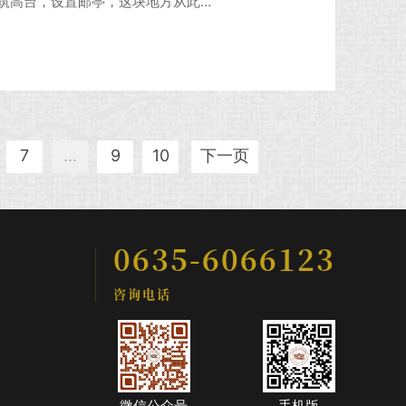
筑高台，设置邮亭，这块地方从此便
八年（公元1375 年），在高邮城南
次修缮。辛亥革命后，随着邮政事业
使命，
7
...
9
10
下一页
0635-6066123
咨询电话
微信公众号
手机版